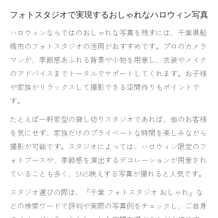
一軒家型フォトスタジオで家族の特別な瞬間を記録
フォトスタジオで実現するおしゃれなハロウィン写真
一軒家型フォトスタジオで家族写真をゆったり
ハロウィンならではのおしゃれな写真を残すには、千葉県船
撮影
橋市のフォトスタジオの活用がおすすめです。プロのカメラ
フォトスタジオのプライベート空間が人気の理
マンが、季節感あふれる背景や小物を用意し、衣装やメイク
由
のアドバイスまでトータルでサポートしてくれます。お子様
千葉で選ぶフォトスタジオの一軒家スタイルと
や家族がリラックスして撮影できる空間作りもポイントで
は
す。
フォトスタジオで家族の自然な表情を引き出す
たとえば一軒家型の貸し切りスタジオであれば、他のお客様
方法
を気にせず、家族だけのプライベートな時間を楽しみながら
おしゃれで安いフォトスタジオ活用術を紹介
撮影が可能です。スタジオによっては、ハロウィン限定のフ
千葉でベビーも安心なハロウィンフォト体験を
ォトブースや、季節感を演出するデコレーションが用意され
ていることも多く、SNS映えする写真が撮れると人気です。
ベビーが安心できる千葉のフォトスタジオ活用
術
スタジオ選びの際は、「千葉 フォトスタジオ おしゃれ」な
フォトスタジオ選びで重視すべき安全性と快適
どの検索ワードで評判や実際の写真例をチェックし、ご自身
さ