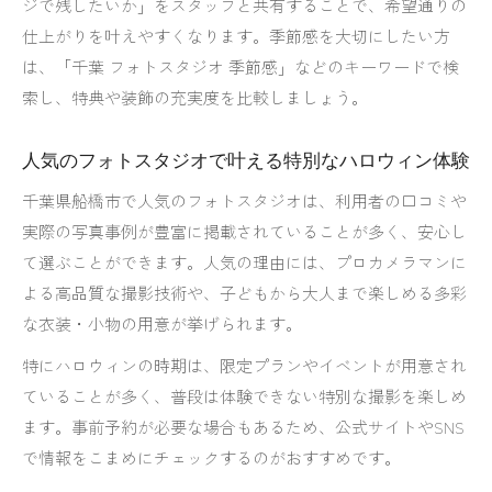
ジで残したいか」をスタッフと共有することで、希望通りの
人気フォトスタジオが支持されるハロウィン演
仕上がりを叶えやすくなります。季節感を大切にしたい方
出
は、「千葉 フォトスタジオ 季節感」などのキーワードで検
千葉のフォトスタジオで特別な季節イベント体
索し、特典や装飾の充実度を比較しましょう。
験
おしゃれなフォトスタジオで家族の絆を深める
人気のフォトスタジオで叶える特別なハロウィン体験
大人も楽しめるフォトスタジオのサービスとは
千葉県船橋市で人気のフォトスタジオは、利用者の口コミや
ベビーも安心できる人気フォトスタジオの特徴
実際の写真事例が豊富に掲載されていることが多く、安心し
プライベート空間で楽しむ季節イベント撮影の魅力
て選ぶことができます。人気の理由には、プロカメラマンに
プライベート空間のフォトスタジオで季節イベ
よる高品質な撮影技術や、子どもから大人まで楽しめる多彩
ント体験
な衣装・小物の用意が挙げられます。
フォトスタジオなら家族だけの特別な時間を演
特にハロウィンの時期は、限定プランやイベントが用意され
出
ていることが多く、普段は体験できない特別な撮影を楽しめ
季節イベント撮影で選ぶべきフォトスタジオの
ます。事前予約が必要な場合もあるため、公式サイトやSNS
条件
で情報をこまめにチェックするのがおすすめです。
貸し切りOKなフォトスタジオの安心ポイント