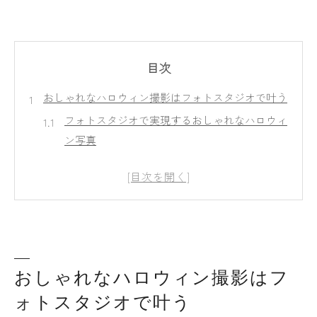
目次
おしゃれなハロウィン撮影はフォトスタジオで叶う
フォトスタジオで実現するおしゃれなハロウィ
ン写真
千葉のフォトスタジオで季節感満載の思い出作
り
人気のフォトスタジオで叶える特別なハロウィ
ン体験
安いフォトスタジオで高品質なハロウィンフォ
トを実現
おしゃれなハロウィン撮影はフ
ベビーや大人も安心できるフォトスタジオの魅
ォトスタジオで叶う
力