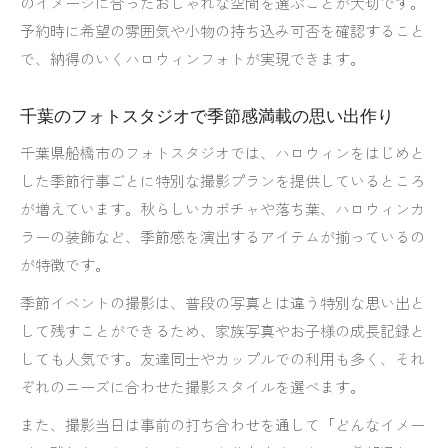
のイメージに合ったおしゃれな空間を選ぶことが大切です。
ハロウィンフォトなら千葉の人気フォトスタジ
予約時に希望の雰囲気や小物の持ち込み可否を確認すること
オへ
で、納得のいくハロウィンフォトが実現できます。
フォトスタジオで家族全員の笑顔を引き出すコ
千葉のフォトスタジオで季節感満載の思い出作り
ツ
ベビー撮影でフォトスタジオが選ばれる理由
千葉県船橋市のフォトスタジオでは、ハロウィンをはじめと
した季節行事ごとに特別な撮影プランを提供しているところ
安く高品質な写真ならフォトスタジオ利用が正解
が増えています。秋らしいカボチャや落ち葉、ハロウィンカ
安いフォトスタジオでも高品質な仕上がりの理
ラーの装飾など、季節感を演出するアイテムが揃っているの
由
が特徴です。
千葉のフォトスタジオでコスパ抜群の撮影体験
季節イベントの撮影は、普段の写真とは違う特別な思い出と
フォトスタジオ活用で思い出を賢く残す工夫
して残すことができるため、家族写真やお子様の成長記録と
おしゃれと安さを両立するフォトスタジオの選
しても人気です。友達同士やカップルでの利用も多く、それ
び方
ぞれのニーズに合わせた撮影スタイルを選べます。
人気フォトスタジオで失敗しない予約のコツ
また、撮影当日は事前の打ち合わせを通して「どんなイメー
人気のフォトスタジオがハロウィン写真を彩る理由