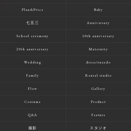
Plan&Price
Baby
七五三
Anniversary
School ceremony
10th anniversary
20th anniversary
Maternity
Wedding
dress/tuxedo
Family
Rental studio
Flow
Gallery
Costume
Product
Q&A
Feature
撮影
スタジオ