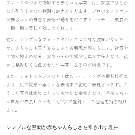
おしゃれで落ち着いたフォトスタジオの魅力解
フォトスタジオで撮影する赤ちゃん写真には、家庭ではなか
説
なか引き出せない特別な魅力があります。プロのカメラマン
無地背景のスタジオで自然な笑顔を引き出す方
が赤ちゃんの自然な表情や動きを逃さずキャッチし、成長の
法
一瞬一瞬を美しく残してくれます。
フォトスタジオで赤ちゃん撮影が思い出になる
特に、シンプルなフォトスタジオでは余計な装飾がないた
理由
め、赤ちゃん本来の愛らしさや透明感が際立ちます。背景や
料金も雰囲気も満足できるフォトスタジオとは
小物が控えめな分、赤ちゃんの笑顔や仕草が主役となり、後
から見返しても色あせない写真になるのが特徴です。
フォトスタジオの料金プランと選び方の基本
安いフォトスタジオで満足度を高めるポイント
また、フォトスタジオならではのライティングや撮影技術に
赤ちゃん写真スタジオのおしゃれなプラン比較
より、肌の質感や柔らかな表情まで繊細に表現されます。こ
うした写真は家族にとっても大切な宝物となり、将来赤ちゃ
名古屋フォトスタジオの料金と雰囲気を徹底比
ん自身が成長したときにも“今”の記録として価値を持ち続け
較
ます。
フォトスタジオ選びで失敗しない予算管理術
無地背景で残す赤ちゃんの今と家族の笑顔
シンプルな空間が赤ちゃんらしさを引き出す理由
フォトスタジオの無地背景が生む自然な写真