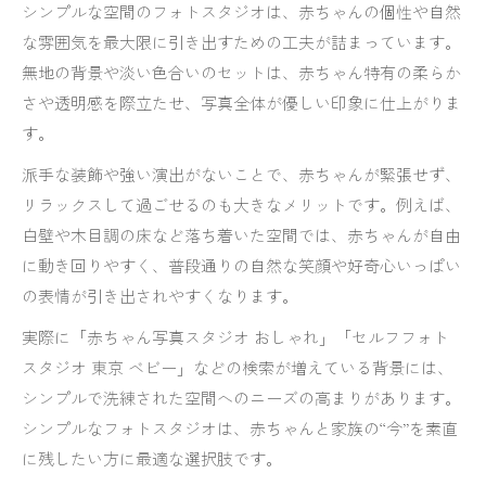
シンプルな空間のフォトスタジオは、赤ちゃんの個性や自然
赤ちゃん写真スタジオで家族写真をおしゃれに
な雰囲気を最大限に引き出すための工夫が詰まっています。
無地背景で赤ちゃんらしい笑顔を引き出す工夫
無地の背景や淡い色合いのセットは、赤ちゃん特有の柔らか
フォトスタジオで残す家族の記念写真の魅力
さや透明感を際立たせ、写真全体が優しい印象に仕上がりま
セルフフォトスタジオで自然なショットを残す
す。
方法
派手な装飾や強い演出がないことで、赤ちゃんが緊張せず、
フォトスタジオ選びで重要な価格と世界観比較
リラックスして過ごせるのも大きなメリットです。例えば、
フォトスタジオの価格比較で見るべきポイント
白壁や木目調の床など落ち着いた空間では、赤ちゃんが自由
おしゃれなフォトスタジオを比較するコツ
に動き回りやすく、普段通りの自然な笑顔や好奇心いっぱい
赤ちゃん写真スタジオの世界観を体験しよう
の表情が引き出されやすくなります。
安いフォトスタジオでも妥協しない選び方
実際に「赤ちゃん写真スタジオ おしゃれ」「セルフフォト
フォトスタジオの料金体系と追加費用の注意点
スタジオ 東京 ベビー」などの検索が増えている背景には、
シンプルで洗練された空間へのニーズの高まりがあります。
落ち着いた空間を求める方へシンプル撮影のすすめ
シンプルなフォトスタジオは、赤ちゃんと家族の“今”を素直
フォトスタジオで叶う落ち着いた撮影体験
に残したい方に最適な選択肢です。
シンプル空間が赤ちゃん撮影に最適な理由