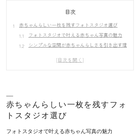
目次
赤ちゃんらしい一枚を残すフォトスタジオ選び
フォトスタジオで叶える赤ちゃん写真の魅力
シンプルな空間が赤ちゃんらしさを引き出す理
由
安いフォトスタジオ選びの失敗しないポイント
赤ちゃん写真スタジオおすすめ比較のコツ
おしゃれなフォトスタジオで自然な表情を残す
方法
シンプル空間で叶う自然な赤ちゃん撮影の魅力
赤ちゃんらしい一枚を残すフォ
白背景のフォトスタジオが選ばれる理由
トスタジオ選び
赤ちゃん写真スタジオでシンプルを選ぶメリッ
フォトスタジオで叶える赤ちゃん写真の魅力
ト