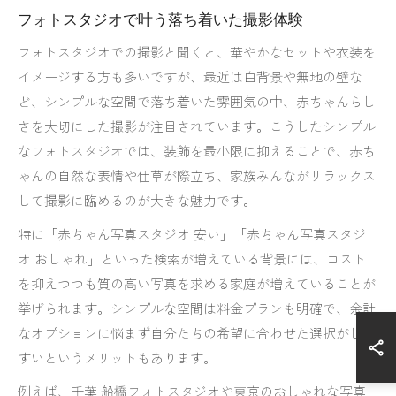
フォトスタジオで叶う落ち着いた撮影体験
フォトスタジオでの撮影と聞くと、華やかなセットや衣装を
イメージする方も多いですが、最近は白背景や無地の壁な
ど、シンプルな空間で落ち着いた雰囲気の中、赤ちゃんらし
さを大切にした撮影が注目されています。こうしたシンプル
なフォトスタジオでは、装飾を最小限に抑えることで、赤ち
ゃんの自然な表情や仕草が際立ち、家族みんながリラックス
して撮影に臨めるのが大きな魅力です。
特に「赤ちゃん写真スタジオ 安い」「赤ちゃん写真スタジ
オ おしゃれ」といった検索が増えている背景には、コスト
を抑えつつも質の高い写真を求める家庭が増えていることが
挙げられます。シンプルな空間は料金プランも明確で、余計
なオプションに悩まず自分たちの希望に合わせた選択がしや
すいというメリットもあります。
例えば、千葉 船橋フォトスタジオや東京のおしゃれな写真