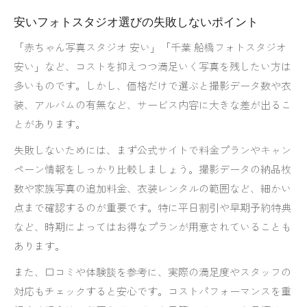
おしゃれな写真が残せるフォトスタジオの選択
安いフォトスタジオ選びの失敗しないポイント
肢
「赤ちゃん写真スタジオ 安い」「千葉 船橋フォトスタジオ
赤ちゃん写真スタジオで失敗しない予約のコツ
安い」など、コストを抑えつつ満足いく写真を残したい方は
シンプル撮影が家族の思い出になる理由解説
多いものです。しかし、価格だけで選ぶと撮影データ数や衣
装、アルバムの有無など、サービス内容に大きな差が出るこ
とがあります。
失敗しないためには、まず公式サイトで料金プランやキャン
ペーン情報をしっかり比較しましょう。撮影データの納品枚
数や家族写真の追加料金、衣装レンタルの範囲など、細かい
点まで確認するのが重要です。特に平日割引や早期予約特典
など、時期によってはお得なプランが用意されていることも
あります。
また、口コミや体験談を参考に、実際の満足度やスタッフの
対応もチェックすると安心です。コストパフォーマンスを重