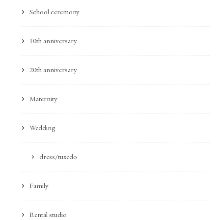
School ceremony
10th anniversary
20th anniversary
Maternity
Wedding
dress/tuxedo
Family
Rental studio