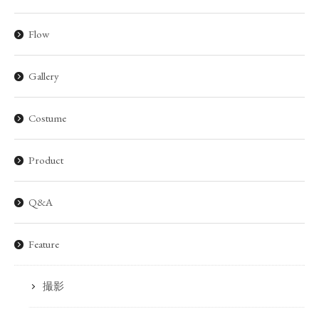
Flow
Gallery
Costume
Product
Q&A
Feature
撮影