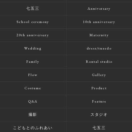
七五三
Anniversary
School ceremony
10th anniversary
20th anniversary
Maternity
Wedding
dress/tuxedo
Family
Rental studio
Flow
Gallery
Costume
Product
Q&A
Feature
撮影
スタジオ
こどもとのふれあい
七五三