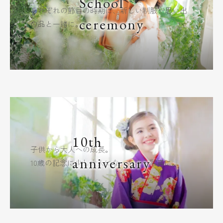
School
それぞれの節目の時期に、新しい制服や思い出
ceremony
の品と一緒に。
10th
子供から大人への成長。
anniversary
10歳の記念に少し大人になった姿を写真に。