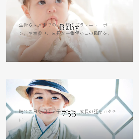
Baby
生後６ヶ月までのお子様のプランニューボー
ン、お宮参り、成長が一番早いこの瞬間を。
753
晴れの日を迎える子供たち。成長の証をカタチ
に。