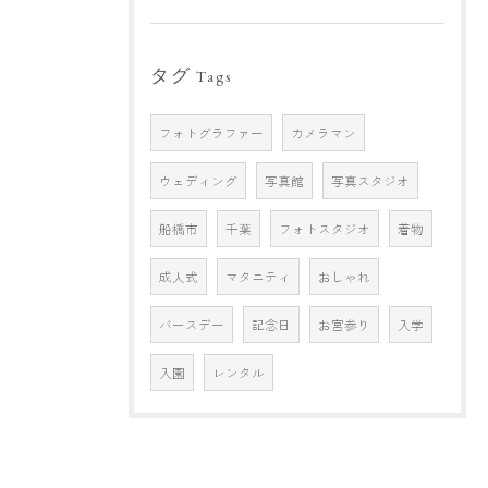
タグ
Tags
フォトグラファー
カメラマン
ウェディング
写真館
写真スタジオ
船橋市
千葉
フォトスタジオ
着物
成人式
マタニティ
おしゃれ
バースデー
記念日
お宮参り
入学
入園
レンタル