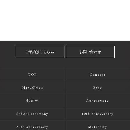
ご予約はこちら
お問い合わせ
TOP
Concept
Plan&Price
Baby
七五三
Anniversary
School ceremony
10th anniversary
20th anniversary
Maternity