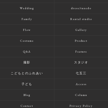
Wedding
dress/tuxedo
Family
Rental studio
Flow
Gallery
Costume
Product
Q&A
Feature
撮影
スタジオ
こどもとのふれあい
七五三
子ども
Access
Blog
Column
Contact
Privacy Policy