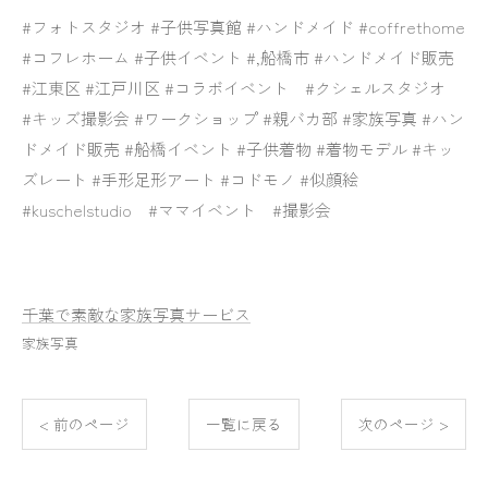
#フォトスタジオ #子供写真館 #ハンドメイド #coffrethome
#コフレホーム #子供イベント #,船橋市 #ハンドメイド販売
#江東区 #江戸川区 #コラボイベント #クシェルスタジオ
#キッズ撮影会 #ワークショップ #親バカ部 #家族写真 #ハン
ドメイド販売 #船橋イベント #子供着物 #着物モデル #キッ
ズレート #手形足形アート #コドモノ #似顔絵
#kuschelstudio #ママイベント #撮影会
千葉で素敵な家族写真サービス
家族写真
< 前のページ
一覧に戻る
次のページ >