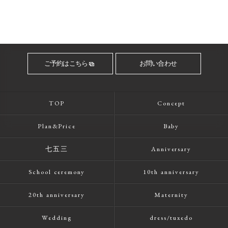
ご予約はこちら
お問い合わせ
TOP
Concept
Plan&Price
Baby
七五三
Anniversary
School ceremony
10th anniversary
20th anniversary
Maternity
Wedding
dress/tuxedo