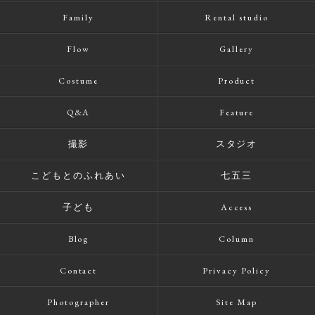
Family
Rental studio
Flow
Gallery
Costume
Product
Q&A
Feature
撮影
スタジオ
こどもとのふれあい
七五三
子ども
Access
Blog
Column
Contact
Privacy Policy
Photographer
Site Map