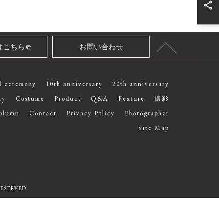
はこちら
お問い合わせ
l ceremony
10th anniversary
20th anniversary
ry
Costume
Product
Q&A
Feature
撮影
olumn
Contact
Privacy Policy
Photographer
Site Map
SERVED.