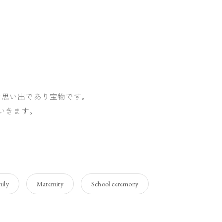
な思い出であり宝物です。
ていきます。
ily
Maternity
School ceremony