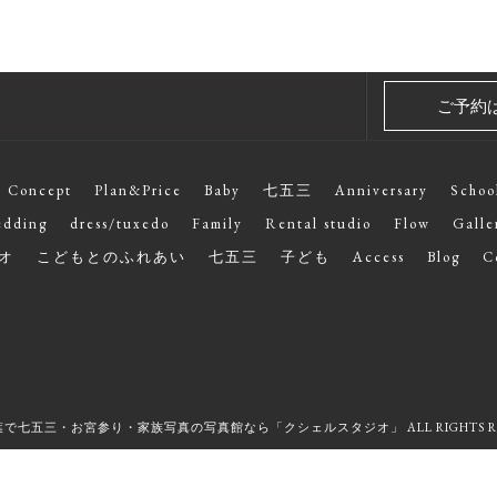
ご予約
Concept
Plan&Price
Baby
七五三
Anniversary
Schoo
dding
dress/tuxedo
Family
Rental studio
Flow
Galle
オ
こどもとのふれあい
七五三
子ども
Access
Blog
C
 千葉で七五三・お宮参り・家族写真の写真館なら「クシェルスタジオ」 ALL RIGHTS RE