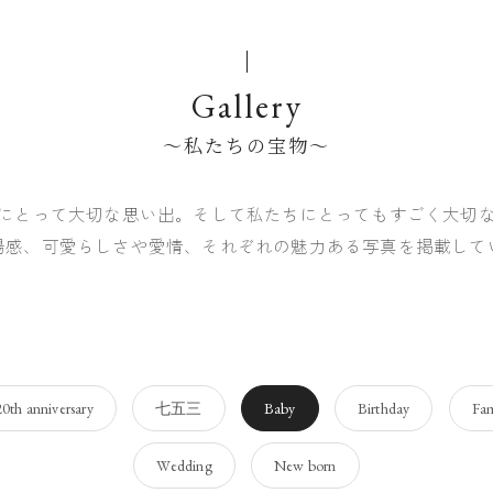
Maternity
Gallery
Wedding
〜私たちの宝物〜
Family
にとって大切な思い出。そして私たちにとってもすごく大切
Rental studio
揚感、可愛らしさや愛情、それぞれの魅力ある写真を掲載し
20th anniversary
七五三
Baby
Birthday
Fam
Wedding
New born