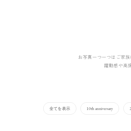
お写真一つ一つはご家族
躍動感や高
全てを表示
10th anniversary