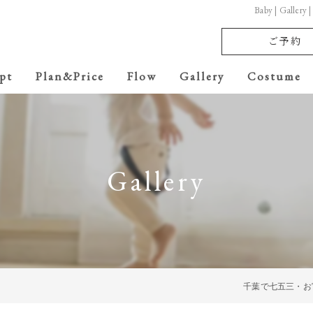
Baby | G
ご予約
pt
Plan&Price
Flow
Gallery
Costume
Baby
七五三
Gallery
Anniversary
School ceremony
10th anniversary
千葉で七五三・お
20th anniversary