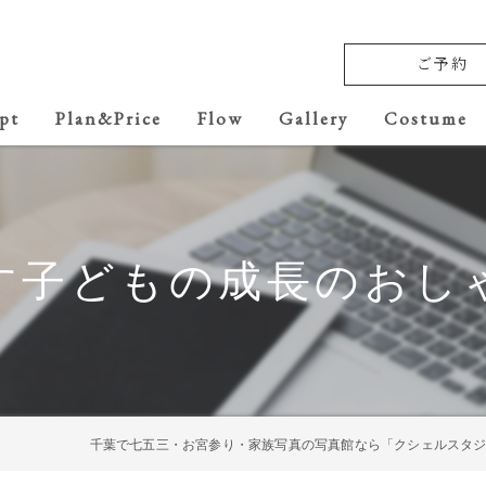
ご予約
pt
Plan&Price
Flow
Gallery
Costume
Baby
七五三
す子どもの成長のおし
Anniversary
School ceremony
10th anniversary
千葉で七五三・お宮参り・家族写真の写真館なら「クシェルスタ
20th anniversary