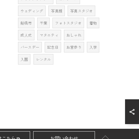
ウェディング
写真館
写真スタジオ
船橋市
千葉
フォトスタジオ
着物
成人式
マタニティ
おしゃれ
バースデー
記念日
お宮参り
入学
入園
レンタル
はこちら
お問い合わせ