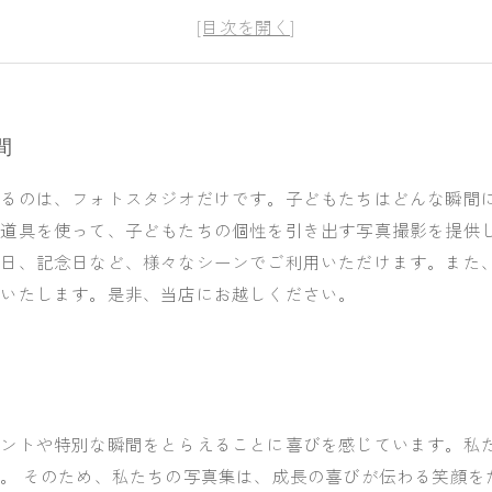
子どもの魅力を引き出すおしゃれな撮影術
笑顔とおしゃれを兼ね備えた子どもの肖像写真
間
きるのは、フォトスタジオだけです。子どもたちはどんな瞬間
小道具を使って、子どもたちの個性を引き出す写真撮影を提供
生日、記念日など、様々なシーンでご利用いただけます。また
をいたします。是非、当店にお越しください。
ベントや特別な瞬間をとらえることに喜びを感じています。私
。 そのため、私たちの写真集は、成長の喜びが伝わる笑顔を