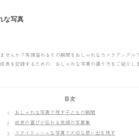
Maternity
れな写真
Wedding
Family
いませんか？笑顔溢れるその瞬間をおしゃれなカメラアングル
の成長を記録するための、おしゃれな写真の撮り方をご紹介し
Rental studio
目次
おしゃれな写真で残す子どもの瞬間
成長の喜びが伝わる笑顔の写真集
スタイリッシュな写真で大切な思い出を残す