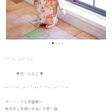
゜ﾟ･*:. .:*･゜ﾟ･*
💐祝・七五三 💐
*･゜ﾟ･*:. .:*･゜ﾟ･**･゜ﾟ･*:. .:*･゜ﾟ･*
ポージングも完璧💯✨
無邪気な笑顔が本当に可愛い😊