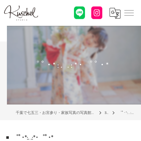
゜ﾟ･*:. .:*･゜ﾟ･*
千葉で七五三・お宮参り・家族写真の写真館なら「クシェルスタジオ」
Blog
゜ﾟ･*:. .:*･゜ﾟ･*
゜ﾟ･*:. .:*･゜ﾟ･*