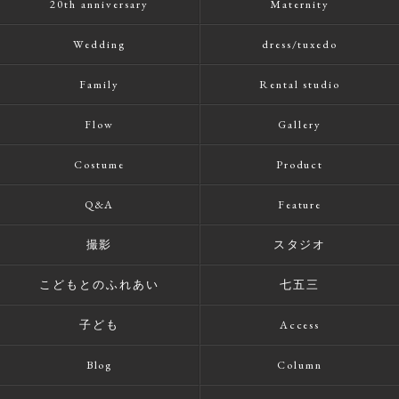
20th anniversary
Maternity
Wedding
dress/tuxedo
Family
Rental studio
Flow
Gallery
Costume
Product
Q&A
Feature
撮影
スタジオ
こどもとのふれあい
七五三
子ども
Access
Blog
Column