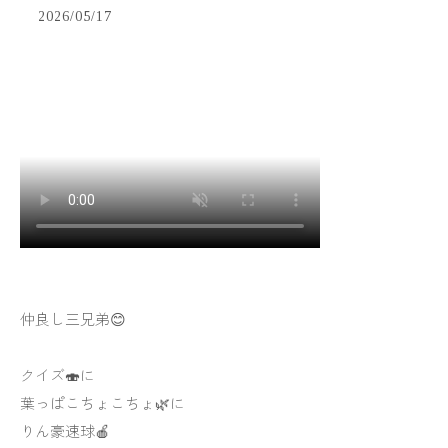
2026/05/17
仲良し三兄弟😊
クイズ🍣に
葉っぱこちょこちょ🌿に
りん豪速球🍎