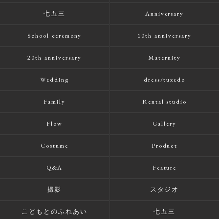
七五三
Anniversary
School ceremony
10th anniversary
20th anniversary
Maternity
Wedding
dress/tuxedo
Family
Rental studio
Flow
Gallery
Costume
Product
Q&A
Feature
撮影
スタジオ
こどもとのふれあい
七五三