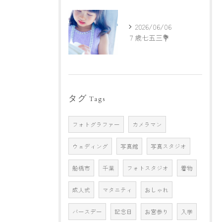
2026/06/06
７歳七五三💐
タグ
Tags
フォトグラファー
カメラマン
ウェディング
写真館
写真スタジオ
船橋市
千葉
フォトスタジオ
着物
成人式
マタニティ
おしゃれ
バースデー
記念日
お宮参り
入学