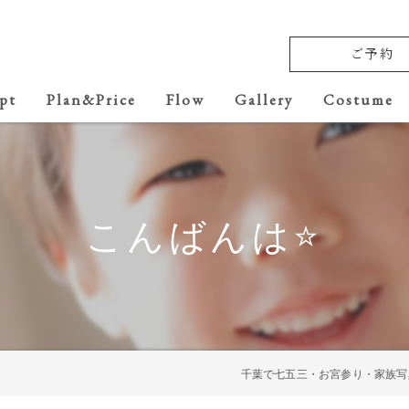
ご予約
pt
Plan&Price
Flow
Gallery
Costume
Baby
七五三
こんばんは⭐️
Anniversary
School ceremony
10th anniversary
千葉で七五三・お宮参り・家族写
20th anniversary