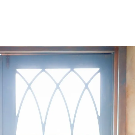
Maternity
Wedding
Family
Rental studio