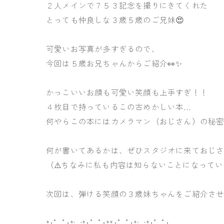
２人メインで７５３記念を撮りにきてくれた
とっても仲良しな３歳５歳のご兄妹😍
可愛いお写真が多すぎるので、
今回は５歳お兄ちゃんからご紹介👀✨
かっこいいお顔も可愛い笑顔も上手すぎ！！
４枚目で持っているこの古めかしい本…
何やらこの本にはカメラマン（おじさん）の秘密
何が書いてあるかは、ぜひスタジオに来ておじさ
（⚠️ちなみに私も内容は知らないことになって
次回は、弾ける笑顔の３歳妹ちゃんをご紹介させ
*･゜ﾟ･*:. .:*･゜ﾟ･**･゜ﾟ･*:. .:*･゜ﾟ･