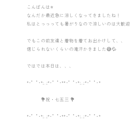
こんばんは⭐️
なんだか最近急に涼しくなってきましたね！
私はとっっっても暑がりなので涼しいのは大歓迎
でもこの前友達と着物を着てお出かけして、、
信じられないくらいの滝汗かきました😅💦
ではでは本日は、、、
*･゜ﾟ･*:. .:*･゜ﾟ･**･゜ﾟ･*:. .:*･゜ﾟ･*
💐祝・七五三 💐
*･゜ﾟ･*:. .:*･゜ﾟ･**･゜ﾟ･*:. .:*･゜ﾟ･*