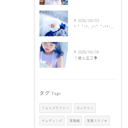
2026/08/03
*･゜ﾟ･*:. .:*･゜ﾟ･**･゜ﾟ･*:.
2026/06/06
７歳七五三💐
タグ
Tags
フォトグラファー
カメラマン
ウェディング
写真館
写真スタジオ