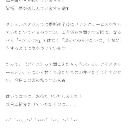
毎日暑い日が続いていますが、
皆様、夏を楽しんでいますか😆❓
クシェルスタジオでは撮影終了後にドリンクサービスをさせ
ていただいているのですが、ご希望をお聞きする際に、なる
べく「HOTかICE」ではなく「温かいのか冷たいの」とお聞
きするように気をつけています！！
だって、【アイス】って聞こえたらかき氷とか、アイスクリ
ームとか、とにかく甘くて冷たいものが食べたくて仕方がな
い、今日この頃の私ですから🍧
はいではでは、お待たせいたしました！
本日ご紹介させていただくのは、、、
*･゜ﾟ･*:. .:*･゜ﾟ･**･゜ﾟ･*:. .:*･゜ﾟ･*