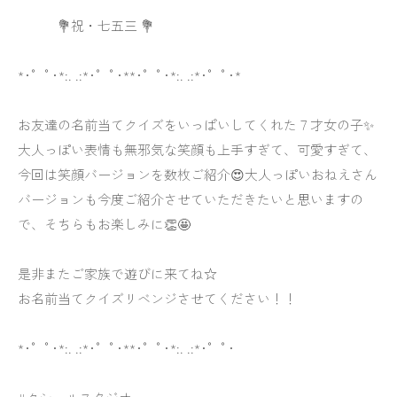
💐祝・七五三 💐
*･゜ﾟ･*:. .:*･゜ﾟ･**･゜ﾟ･*:. .:*･゜ﾟ･*
お友達の名前当てクイズをいっぱいしてくれた７才女の子✨
大人っぽい表情も無邪気な笑顔も上手すぎて、可愛すぎて、
今回は笑顔バージョンを数枚ご紹介😍大人っぽいおねえさん
バージョンも今度ご紹介させていただきたいと思いますの
で、そちらもお楽しみに👏🤩
是非またご家族で遊びに来てね☆
お名前当てクイズリベンジさせてください！！
*･゜ﾟ･*:. .:*･゜ﾟ･**･゜ﾟ･*:. .:*･゜ﾟ･