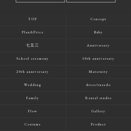
TOP
Concept
Plan&Price
Baby
七五三
Anniversary
School ceremony
10th anniversary
20th anniversary
Maternity
Wedding
dress/tuxedo
Family
Rental studio
Flow
Gallery
Costume
Product