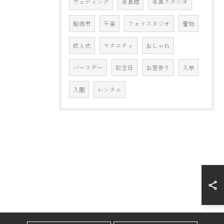
ウェディング
写真館
写真スタジオ
船橋市
千葉
フォトスタジオ
着物
成人式
マタニティ
おしゃれ
バースデー
記念日
お宮参り
入学
入園
レンタル