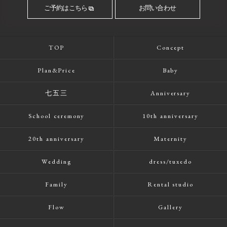
ご予約はこちら
お問い合わせ
TOP
Concept
Plan&Price
Baby
七五三
Anniversary
School ceremony
10th anniversary
20th anniversary
Maternity
Wedding
dress/tuxedo
Family
Rental studio
Flow
Gallery