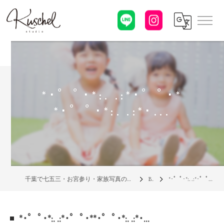
*･゜ﾟ･*:. .:*･゜ﾟ･*
*･゜ﾟ･*:. .:*･...
千葉で七五三・お宮参り・家族写真の写真館なら「クシェルスタジオ」
Blog
*･゜ﾟ･*:. .:*･゜ﾟ･**･゜ﾟ･*:. .:*･...
*･゜ﾟ･*:. .:*･゜ﾟ･**･゜ﾟ･*:. .:*･...