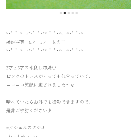
*･゜ﾟ･*:. .:*･゜ﾟ･**･゜ﾟ･*:. .:*･゜ﾟ･*
姉妹写真 5才 3才 女の子
*･゜ﾟ･*:. .:*･゜ﾟ･**･゜ﾟ･*:. .:*･゜ﾟ･*
3才と5才の仲良し姉妹♡
ピンクのドレスがとっても似合っていて、
ニコニコ笑顔に癒されました〜☺︎
晴れていたらお外でも撮影できますので、
是非ご検討ください♪
#クシェルスタジオ
#kuschelstudio