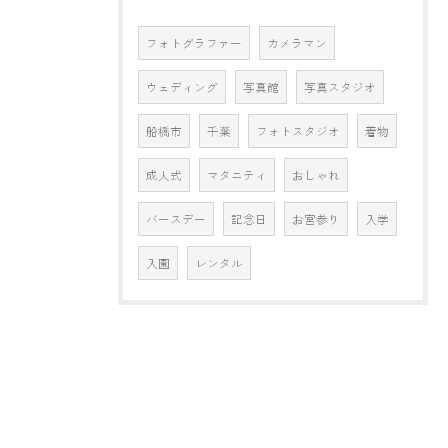
フォトグラファー
カメラマン
ウェディング
写真館
写真スタジオ
船橋市
千葉
フォトスタジオ
着物
成人式
マタニティ
おしゃれ
バースデー
記念日
お宮参り
入学
入園
レンタル