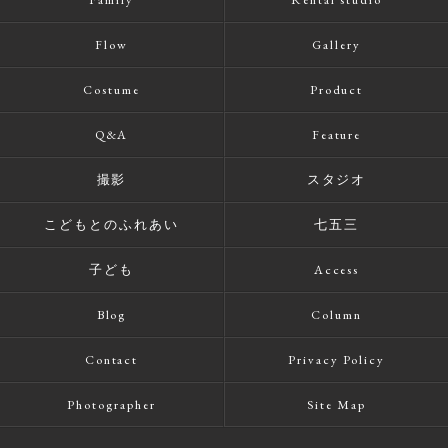
Flow
Gallery
Costume
Product
Q&A
Feature
撮影
スタジオ
こどもとのふれあい
七五三
子ども
Access
Blog
Column
Contact
Privacy Policy
Photographer
Site Map