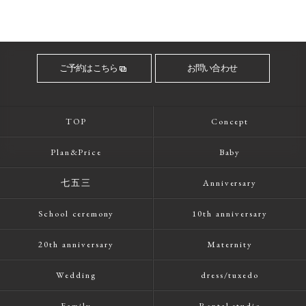
ご予約はこちら
お問い合わせ
TOP
Concept
Plan&Price
Baby
七五三
Anniversary
School ceremony
10th anniversary
20th anniversary
Maternity
Wedding
dress/tuxedo
Family
Rental studio