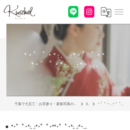
*･゜ﾟ･*:. .:*･゜ﾟ･*
*･゜ﾟ･*:. .:*･...
千葉で七五三・お宮参り・家族写真の写真館なら「クシェルスタジオ」
Blog
*･゜ﾟ･*:. .:*･゜ﾟ･**･゜ﾟ･*:. .:*･...
*･゜ﾟ･*:. .:*･゜ﾟ･**･゜ﾟ･*:. .:*･...