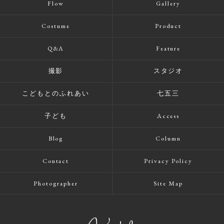
Flow
Gallery
Costume
Product
Q&A
Feature
撮影
スタジオ
こどもとのふれあい
七五三
子ども
Access
Blog
Column
Contact
Privacy Policy
Photographer
Site Map