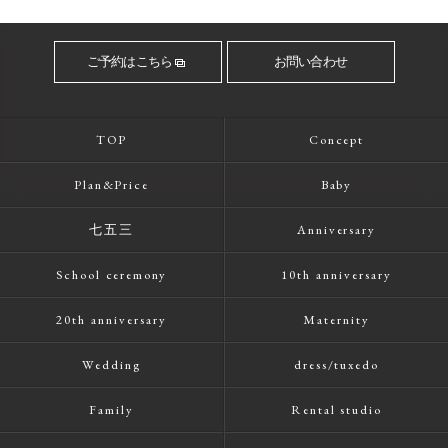
ご予約はこちら
お問い合わせ
TOP
Concept
Plan&Price
Baby
七五三
Anniversary
School ceremony
10th anniversary
20th anniversary
Maternity
Wedding
dress/tuxedo
Family
Rental studio