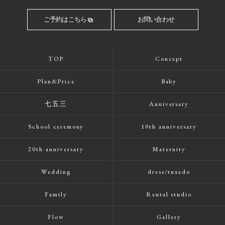
ご予約はこちら
お問い合わせ
TOP
Concept
Plan&Price
Baby
七五三
Anniversary
School ceremony
10th anniversary
20th anniversary
Maternity
Wedding
dress/tuxedo
Family
Rental studio
Flow
Gallery