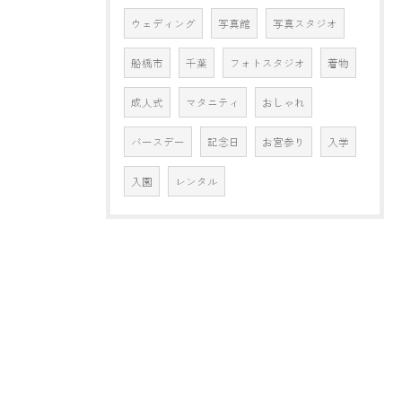
ウェディング
写真館
写真スタジオ
船橋市
千葉
フォトスタジオ
着物
成人式
マタニティ
おしゃれ
バースデー
記念日
お宮参り
入学
入園
レンタル