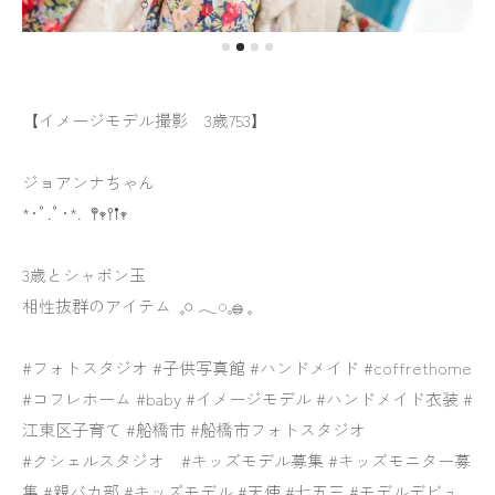
【イメージモデル撮影 3歳753】
ジョアンナちゃん
*･ﾟ.ﾟ･*. 𖤣𖥧𖥣𖡡𖥧
3歳とシャボン玉
相性抜群のアイテム 𓈒𓏸 𓂃◌𓈒𓐍 𓈒
#フォトスタジオ #子供写真館 #ハンドメイド #coffrethome
#コフレホーム #baby #イメージモデル #ハンドメイド衣装 #
江東区子育て #船橋市 #船橋市フォトスタジオ
#クシェルスタジオ #キッズモデル募集 #キッズモニター募
集 #親バカ部 #キッズモデル #天使 #七五三 #モデルデビュ